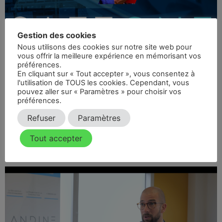
Gestion des cookies
Nous utilisons des cookies sur notre site web pour
vous offrir la meilleure expérience en mémorisant vos
préférences.
En cliquant sur « Tout accepter », vous consentez à
Campagne télévisée CNews. Retrouvez la réponse
l'utilisation de TOUS les cookies. Cependant, vous
concrète face aux évolutions réglementaires
pouvez aller sur « Paramètres » pour choisir vos
préférences.
Vidéo de présentation
Refuser
Paramètres
ANDINE Groupe par la
Tout accepter
rédaction de CCI-News